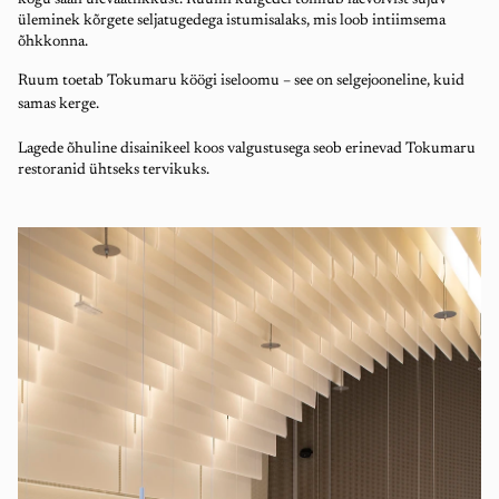
kogu saali ülevaatlikkust. Ruumi külgedel toimub laevõlvist sujuv
üleminek kõrgete seljatugedega istumisalaks, mis loob intiimsema
õhkkonna.
Ruum toetab Tokumaru köögi iseloomu – see on selgejooneline, kuid
samas kerge.
Lagede õhuline disainikeel koos valgustusega seob erinevad Tokumaru
restoranid ühtseks tervikuks.