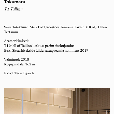
Tokumaru
T1 Tallinn
Sisearhitektuur: Mari Põld, koostöös Tomomi Hayashi (HGA), Helen
Teetamm
Äramärkimised:
T1 Mall of Tallinn keskuse parim sisekujundus
Eesti Sisearhitektide Liidu aastapreemia nominent 2019
Valminud: 2018
Kogupindala: 162 m²
Fotod: Terje Ugandi