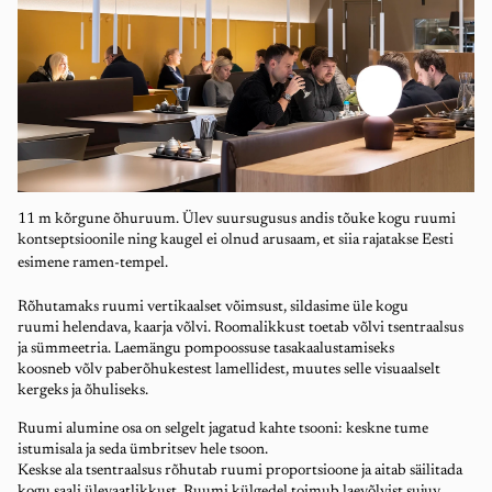
11 m kõrgune õhuruum. Ülev suursugusus andis tõuke kogu ruumi
kontseptsioonile ning kaugel ei olnud arusaam, et siia rajatakse Eesti
esimene ramen-tempel.
Rõhutamaks ruumi vertikaalset võimsust, sildasime üle kogu
ruumi helendava, kaarja võlvi. Roomalikkust toetab võlvi tsentraalsus
ja sümmeetria. Laemängu pompoossuse tasakaalustamiseks
koosneb võlv paberõhukestest lamellidest, muutes selle visuaalselt
kergeks ja õhuliseks.
Ruumi alumine osa on selgelt jagatud kahte tsooni: keskne tume
istumisala ja seda ümbritsev hele tsoon.
Keskse ala tsentraalsus rõhutab ruumi proportsioone ja aitab säilitada