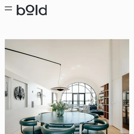
lisati ostukorvi.
Vaata ostukorvi